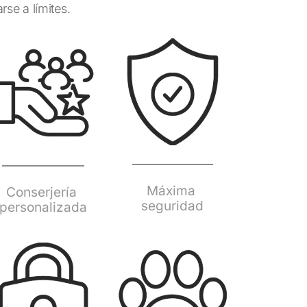
rse a límites.
Máxima 
Conserjería 
seguridad
personalizada